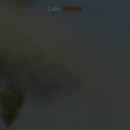
Les
actus