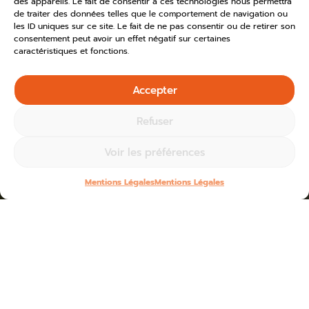
des appareils. Le fait de consentir à ces technologies nous permettra
de traiter des données telles que le comportement de navigation ou
les ID uniques sur ce site. Le fait de ne pas consentir ou de retirer son
consentement peut avoir un effet négatif sur certaines
caractéristiques et fonctions.
Accepter
Refuser
Voir les préférences
Mentions Légales
Mentions Légales
Home
»
Toutes les actus
»
2026
Blogs for avril 2nd, 2026