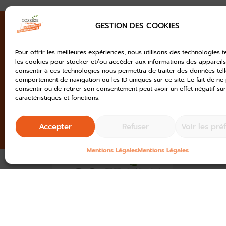
GESTION DES COOKIES
NEWSLETTER
Pour offrir les meilleures expériences, nous utilisons des technologies t
Ne manquez rien de l'a
les cookies pour stocker et/ou accéder aux informations des appareils.
consentir à ces technologies nous permettra de traiter des données tell
du tourisme en Corrèze
comportement de navigation ou les ID uniques sur ce site. Le fait de ne
consentir ou de retirer son consentement peut avoir un effet négatif sur
caractéristiques et fonctions.
Accepter
Refuser
Voir les pré
Mentions Légales
Mentions Légales