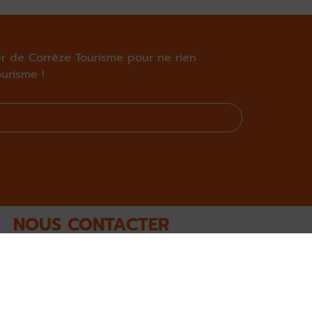
ter de Corrèze Tourisme pour ne rien
urisme !
NOUS CONTACTER
Bâtiment F - 4ème étage, 9 rue René et
Émile Fage - BP 199 – 19005 Tulle Cedex
05 44 41 90 20