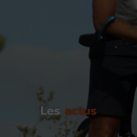
Les
actus