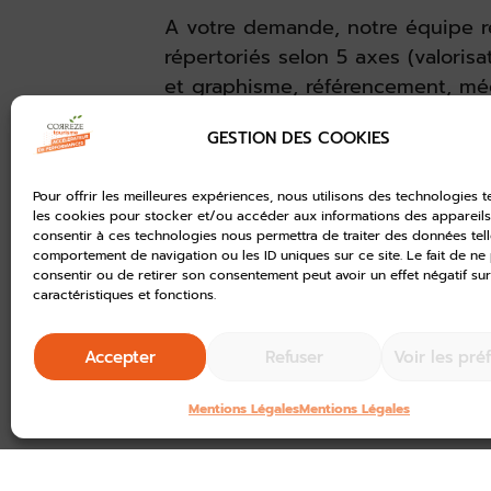
A votre demande, notre équipe ré
répertoriés selon 5 axes (valorisat
et graphisme, référencement, médi
vous aurez accès à une platefor
GESTION DES COOKIES
commander votre audit, d’accéder
pédagogiques.
Pour offrir les meilleures expériences, nous utilisons des technologies t
A l’issue,
un rendez-vous individ
les cookies pour stocker et/ou accéder aux informations des appareils.
consentir à ces technologies nous permettra de traiter des données tell
l’audit vous sera proposé et un 
comportement de navigation ou les ID uniques sur ce site. Le fait de ne
recommandations simples et rapi
consentir ou de retirer son consentement peut avoir un effet négatif sur
caractéristiques et fonctions.
VOTRE INTERLOCUTEUR
Accepter
Refuser
Voir les pré
Mentions Légales
Mentions Légales
Facebook
WhatsApp