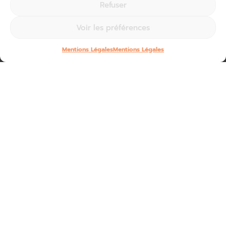
Refuser
Voir les préférences
Mentions Légales
Mentions Légales
Opération séduction pour la Corrèze !