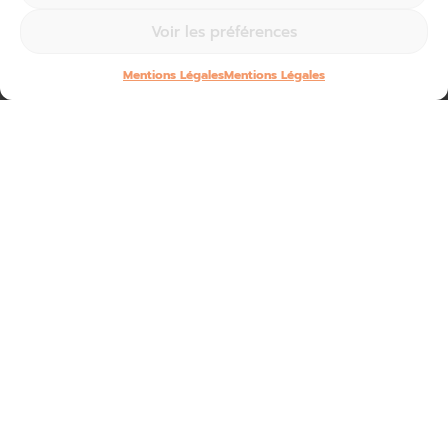
Voir les préférences
Mentions Légales
Mentions Légales
Partez à la chasse aux idées pour les vacances de Pâques
!