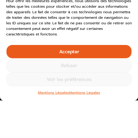
Pour offrir les meilleures expériences, nous utilisons des technologies
telles que les cookies pour stocker et/ou accéder aux informations
des appareils. Le fait de consentir à ces technologies nous permettra
de traiter des données telles que le comportement de navigation ou
les ID uniques sur ce site. Le fait de ne pas consentir ou de retirer son
consentement peut avoir un effet négatif sur certaines
caractéristiques et fonctions.
Accepter
Refuser
Voir les préférences
Mentions Légales
Mentions Légales
Home
»
Nos services
»
Prestataires touristiques
»
Rendez-vous tout au long de l’année