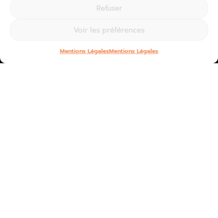
Refuser
Voir les préférences
Mentions Légales
Mentions Légales
Home
»
Nos services
»
Prestataires touristiques
»
Audit de site web
Audit de votre site web
pour améliorer votre
visibilité sur Internet
Vous souhaitez être davantage visible sur le web
?
L’audit de votre site internet permet d’analyser
ses performances et de définir des axes
d’amélioration pour booster sa fréquentation.