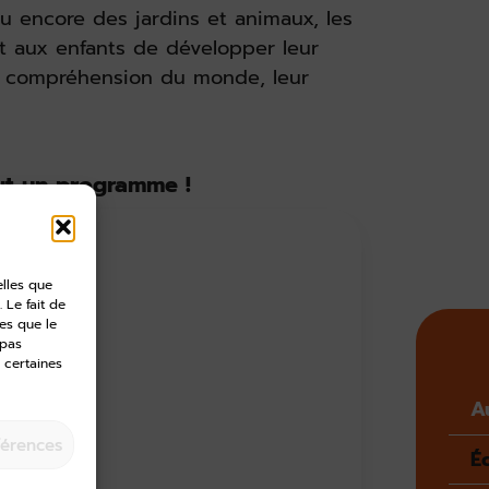
ou encore des jardins et animaux, les
nt aux enfants de développer leur
eur compréhension du monde, leur
ut un programme !
elles que
 Le fait de
es que le
 pas
 certaines
A
férences
Éc