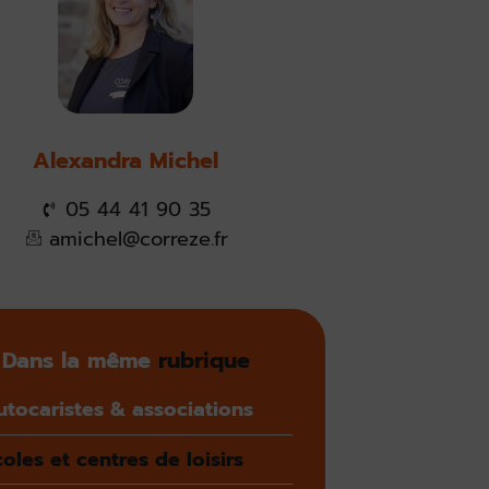
Alexandra Michel
05 44 41 90 35
amichel@correze.fr
Dans la même
rubrique
utocaristes & associations
oles et centres de loisirs