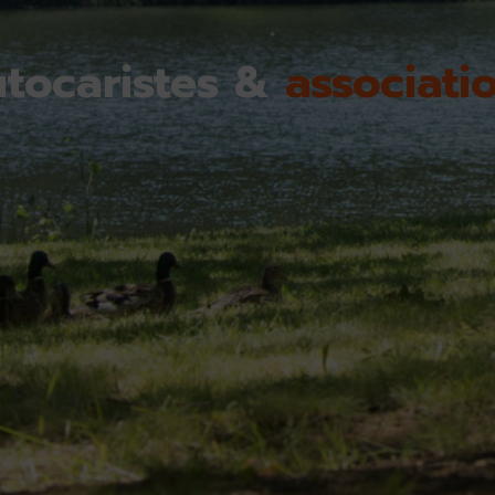
tocaristes &
associati