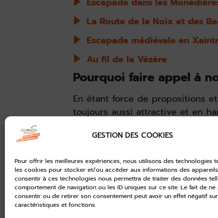
Escapade dans les Monédière
La Route de la Noix et des Be
Escapade médiévale en Xaintr
Au fil de la Vézère
Pourquoi faire appel à n
En étant force de propositions e
toujours aussi attractive et en h
faisons en sorte que votre séjour
GESTION DES COOKIES
Les +
des forfaits tout compris adap
Pour offrir les meilleures expériences, nous utilisons des technologies t
les cookies pour stocker et/ou accéder aux informations des appareils.
dégustations, déjeuner, hébe
consentir à ces technologies nous permettra de traiter des données tell
comportement de navigation ou les ID uniques sur ce site. Le fait de ne
des séjours à la carte et sur 
consentir ou de retirer son consentement peut avoir un effet négatif sur
caractéristiques et fonctions.
séjour en Corrèze qui ne figu