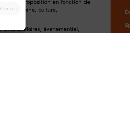
eilleure proposition en fonction de
férences
 (patrimoine, culture,
Éc
S
risme d’affaires, événementiel,
rrèze est le lieu idéal pour vos
V
 vous préparer un dossier complet
les visites, repas et animations,
ur soit insolite et festif ;
t qualité/prix ; l’accompagnement
otre arrivée en Corrèze, vous pouvez
ui vous commentera dans le moindre
: gratuité des frais de dossiers,
r et au guide à partir de 20
idélité ;