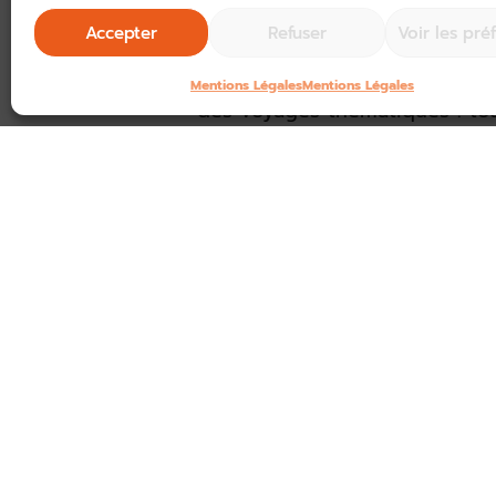
possible, nous étudierons la m
Accepter
Refuser
Voir les pré
votre demande, budget, intérêt
gastronomie…), durée… ;
Mentions Légales
Mentions Légales
des voyages thématiques : tou
activités sportives, etc. La Co
rassemblements. Nous saurons
comprenant les hébergements, 
road-books, pour que votre séjo
la garantie du meilleur rappor
durant vos excursions : dès v
être accueilli par un guide q
détail les visites organisées ;
de nombreux avantages clients 
gratuité accordée au chauffeu
personnes payantes, chéquier f