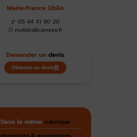
Marie-France Oblin
05 44 41 90 20
moblin@correze.fr
Demander un
devis
Obtenez un devis
Dans la même
rubrique
utocaristes & associations