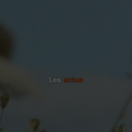
Les
actus