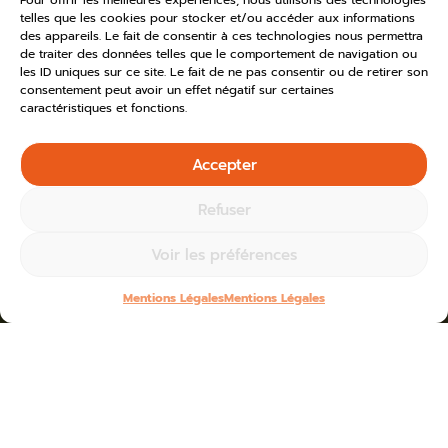
Pour offrir les meilleures expériences, nous utilisons des technologies
telles que les cookies pour stocker et/ou accéder aux informations
des appareils. Le fait de consentir à ces technologies nous permettra
de traiter des données telles que le comportement de navigation ou
les ID uniques sur ce site. Le fait de ne pas consentir ou de retirer son
consentement peut avoir un effet négatif sur certaines
caractéristiques et fonctions.
Accepter
Refuser
Voir les préférences
Mentions Légales
Mentions Légales
Home
»
Toutes les actus
»
2024
Blogs for juillet 8th, 2024