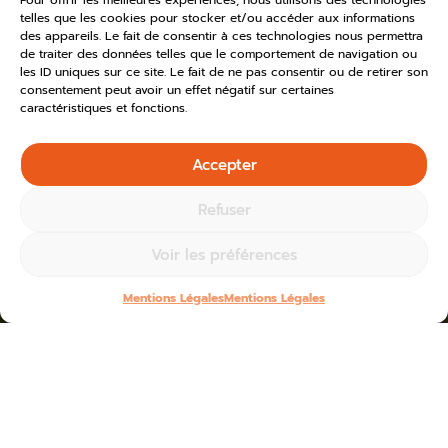
Pour offrir les meilleures expériences, nous utilisons des technologies
telles que les cookies pour stocker et/ou accéder aux informations
des appareils. Le fait de consentir à ces technologies nous permettra
de traiter des données telles que le comportement de navigation ou
les ID uniques sur ce site. Le fait de ne pas consentir ou de retirer son
consentement peut avoir un effet négatif sur certaines
caractéristiques et fonctions.
Accepter
Refuser
Voir les préférences
Mentions Légales
Mentions Légales
Home
»
Toutes les actus
»
2024
Blogs for juillet 8th, 2024