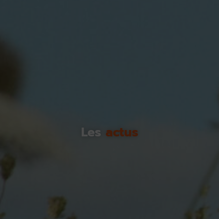
Les
actus