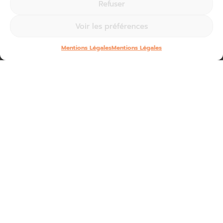
Refuser
Voir les préférences
Mentions Légales
Mentions Légales
C’est
au Château de Sédières qu’Agnès Audeguil,