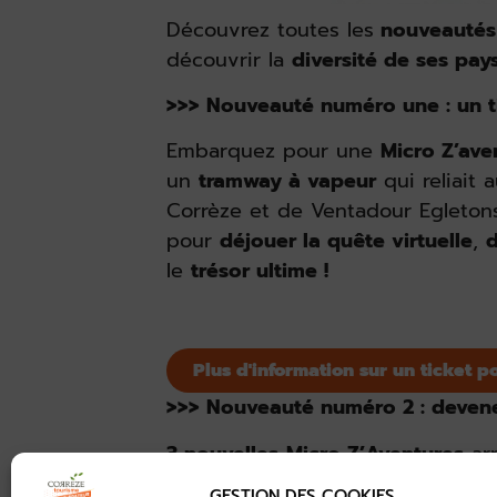
Découvrez toutes les
nouveautés
découvrir la
diversité de ses pay
>>> Nouveauté numéro une : un ti
Embarquez pour une
Micro Z’ave
un
tramway à vapeur
qui reliait 
Corrèze et de Ventadour Egletons
pour
déjouer la quête virtuelle
,
le
trésor ultime !
Plus d'information sur un ticket p
>>> Nouveauté numéro 2 : devenez
3 nouvelles
Micro Z’Aventures
arr
GESTION DES COOKIES