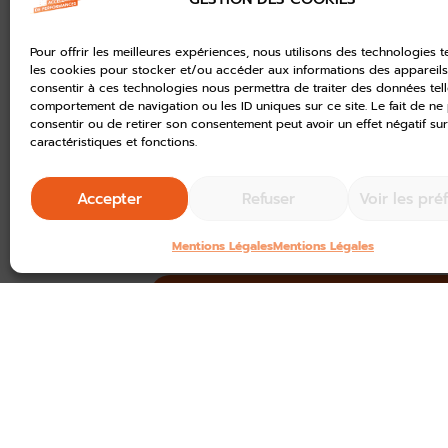
Relevez le défi de réussir 1 Micr
emblématiques pour recevoir le b
Pour offrir les meilleures expériences, nous utilisons des technologies t
Pour faire apparaitre le succès vir
les cookies pour stocker et/ou accéder aux informations des appareils.
consentir à ces technologies nous permettra de traiter des données tell
faut remplir
2 objectifs entre le 5 
comportement de navigation ou les ID uniques sur ce site. Le fait de ne
consentir ou de retirer son consentement peut avoir un effet négatif sur
finaliser une Micro Z’Aventu
caractéristiques et fonctions.
2025
valider 6 parcours pérennes
Accepter
Refuser
Voir les pré
emblématiques
Mentions Légales
Mentions Légales
Plus d'information sur devenez de
Des
nouveautés
à proposer à v
belle Corrèze !