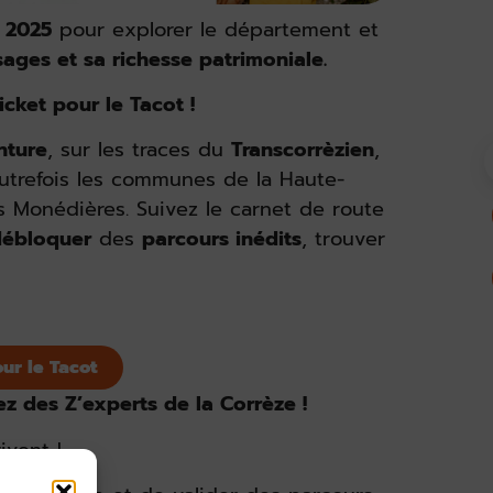
 2025
pour explorer le département et
sages et sa richesse patrimoniale.
cket pour le Tacot !
nture
, sur les traces du
Transcorrèzien
,
autrefois les communes de la Haute-
 Monédières. Suivez le carnet de route
débloquer
des
parcours inédits
, trouver
our le Tacot
 des Z’experts de la Corrèze !
ivent !