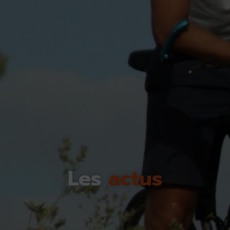
Les
actus