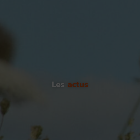
Les
actus