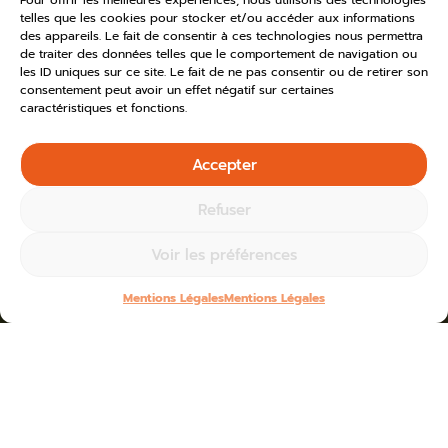
Pour offrir les meilleures expériences, nous utilisons des technologies
telles que les cookies pour stocker et/ou accéder aux informations
des appareils. Le fait de consentir à ces technologies nous permettra
de traiter des données telles que le comportement de navigation ou
les ID uniques sur ce site. Le fait de ne pas consentir ou de retirer son
consentement peut avoir un effet négatif sur certaines
caractéristiques et fonctions.
Accepter
Refuser
Voir les préférences
Mentions Légales
Mentions Légales
Home
»
Toutes les actus
»
2026
Blogs for avril 2nd, 2026