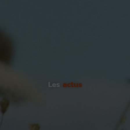
Les
actus