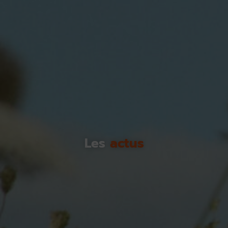
Les
actus