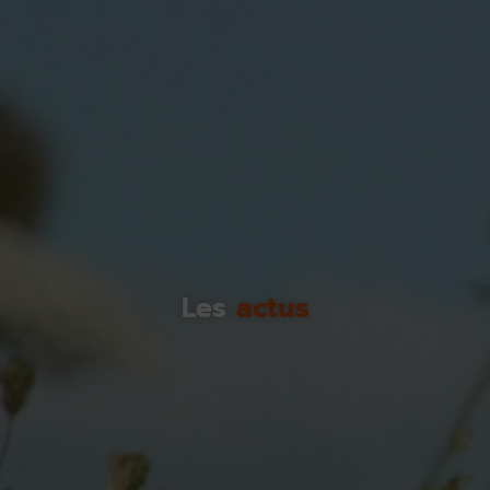
Les
actus