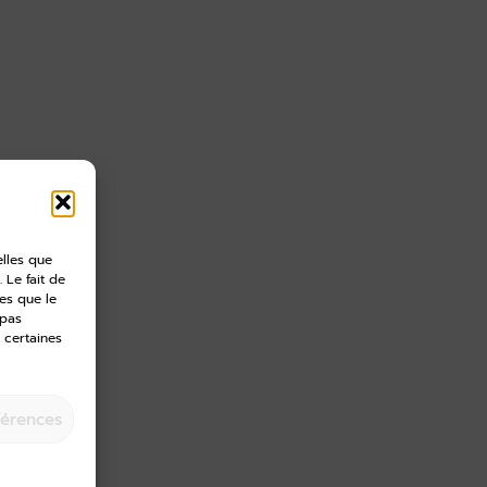
elles que
 Le fait de
es que le
 pas
 certaines
férences