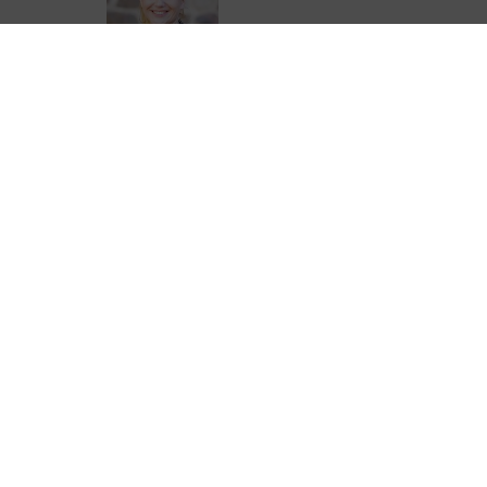
Emilie Boucheteil
05 44 41 90 28
eboucheteil@correze.fr
ter de Corrèze Tourisme pour ne rien
urisme !