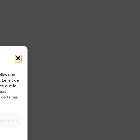
elles que
 Le fait de
es que le
 pas
 certaines
férences