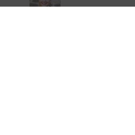
Emilie Boucheteil
05 44 41 90 28
eboucheteil@correze.fr
ter de Corrèze Tourisme pour ne rien
urisme !