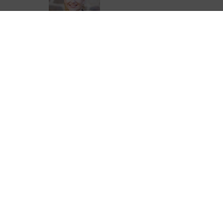
Emilie Boucheteil
05 44 41 90 28
eboucheteil@correze.fr
ter de Corrèze Tourisme pour ne rien
urisme !