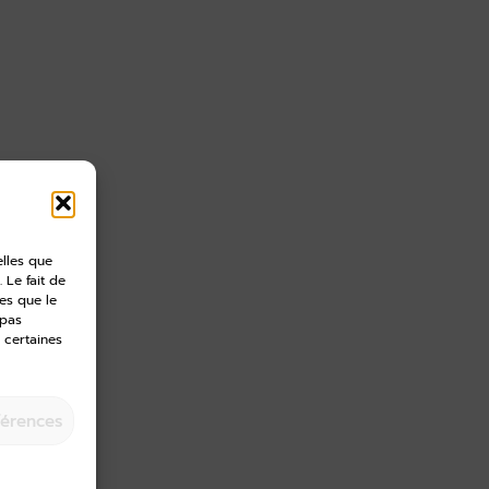
elles que
 Le fait de
es que le
 pas
 certaines
férences