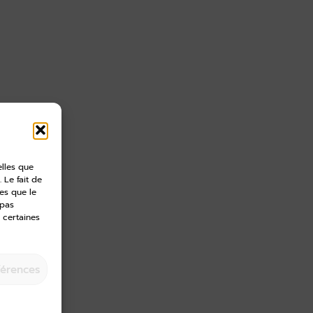
elles que
 Le fait de
es que le
 pas
 certaines
férences