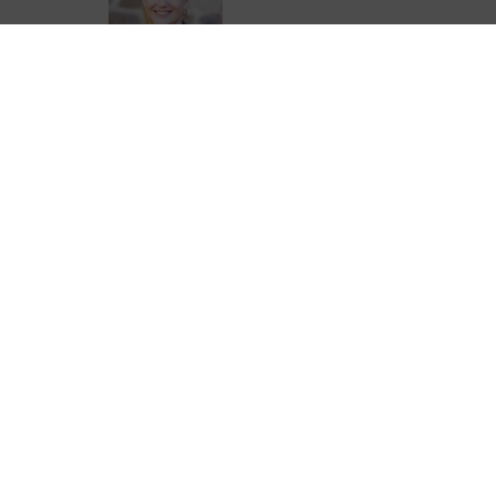
Emilie Boucheteil
05 44 41 90 28
eboucheteil@correze.fr
ter de Corrèze Tourisme pour ne rien
urisme !