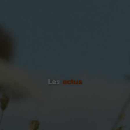
Les
actus