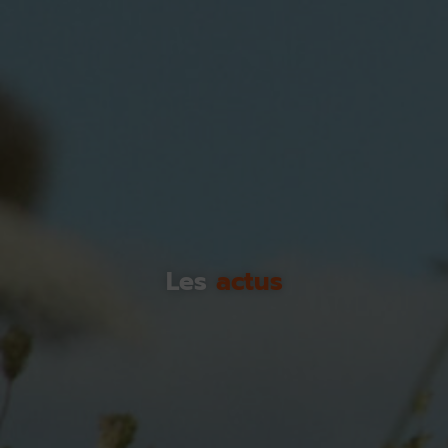
Les
actus