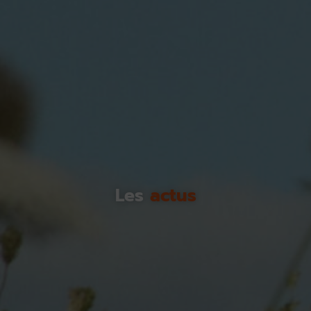
Les
actus