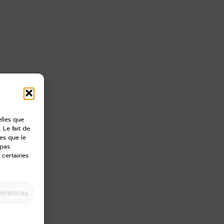
elles que
 Le fait de
es que le
 pas
 certaines
férences