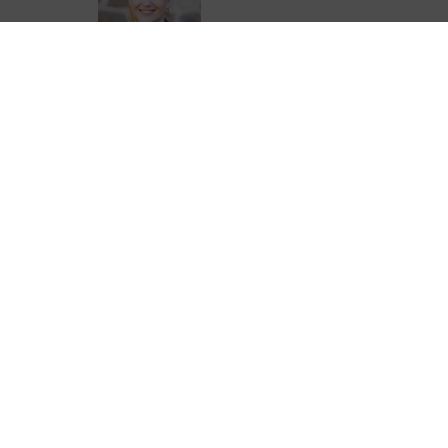
Emilie Boucheteil
05 44 41 90 28
eboucheteil@correze.fr
ter de Corrèze Tourisme pour ne rien
urisme !