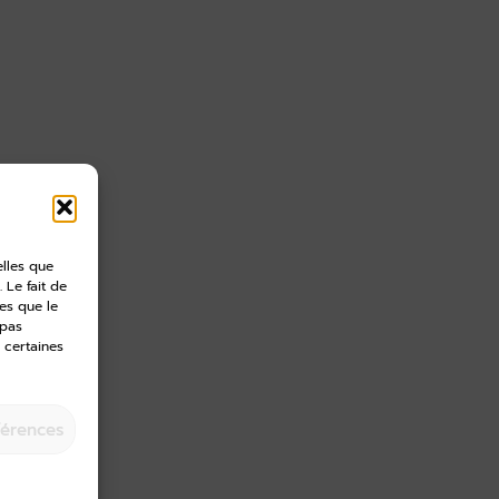
elles que
 Le fait de
es que le
 pas
 certaines
férences