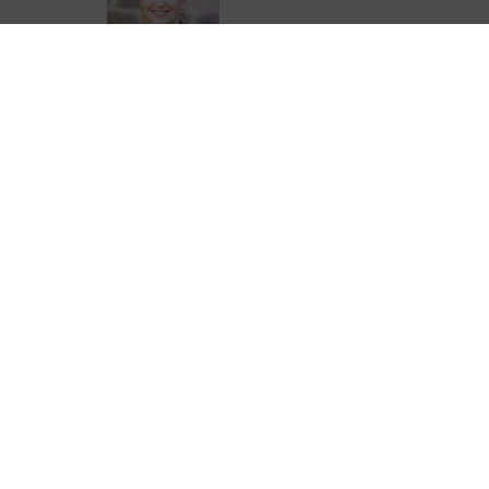
Emilie Boucheteil
05 44 41 90 28
eboucheteil@correze.fr
ter de Corrèze Tourisme pour ne rien
urisme !