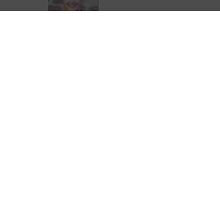
Emilie Boucheteil
05 44 41 90 28
eboucheteil@correze.fr
ter de Corrèze Tourisme pour ne rien
urisme !