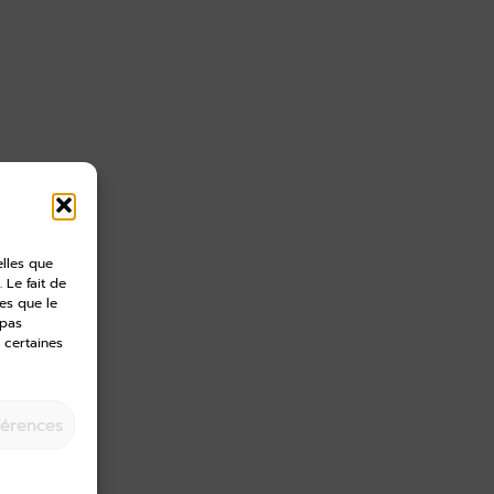
elles que
 Le fait de
es que le
 pas
 certaines
férences