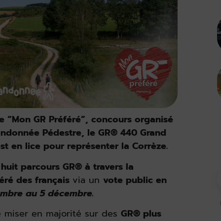
de “Mon GR Préféré”, concours organisé
Randonnée Pédestre, le GR® 440 Grand
t en lice pour représenter la Corrèze.
huit parcours GR® à travers la
éré des français
via un
vote public en
embre au 5 décembre.
e miser en majorité sur des
GR® plus