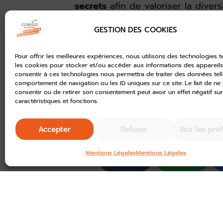
secrets
afin de valoriser la diver
randonnée itinérante et montrer qu
GESTION DES COOKIES
d’itinéraires qui n’ont rien à envi
Ainsi, le GR® 440 trouve toute s
Pour offrir les meilleures expériences, nous utilisons des technologies t
fougères
aux zones tourbeuses e
les cookies pour stocker et/ou accéder aux informations des appareils.
consentir à ces technologies nous permettra de traiter des données tell
diverses, le circuit de 194 km p
comportement de navigation ou les ID uniques sur ce site. Le fait de ne
encore Peyrelevade.
consentir ou de retirer son consentement peut avoir un effet négatif sur
caractéristiques et fonctions.
Votez pour la Corrèze !
Accepter
Refuser
Voir les pré
Mentions Légales
Mentions Légales
Facebook
WhatsApp
ARTICLE PRÉCÉDENT