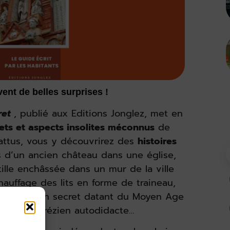
ent de belles surprises !
ret
, publié aux Editions Jonglez, met en
ets et aspects insolites méconnus
de
battus, vous y découvrirez des
histoires
 d’un ancien château dans une église,
tille enchâssée dans un mur de la ville
auffage des lits en forme de traineau,
n souterrain secret datant du Moyen Age
artiste corrézien autodidacte…