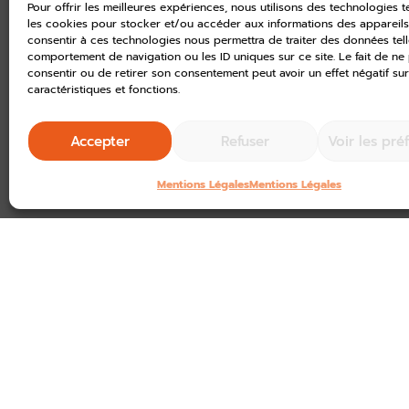
Ce guide est diffusé dans toutes 
Pour offrir les meilleures expériences, nous utilisons des technologies t
(FNAC, Cultura etc.) et les maison
les cookies pour stocker et/ou accéder aux informations des appareils.
consentir à ces technologies nous permettra de traiter des données tell
€
comportement de navigation ou les ID uniques sur ce site. Le fait de ne
consentir ou de retirer son consentement peut avoir un effet négatif sur
caractéristiques et fonctions.
Accepter
Refuser
Voir les pré
Facebook
WhatsApp
Mentions Légales
Mentions Légales
ARTICLE PRÉCÉDENT
Journées Européennes 2024