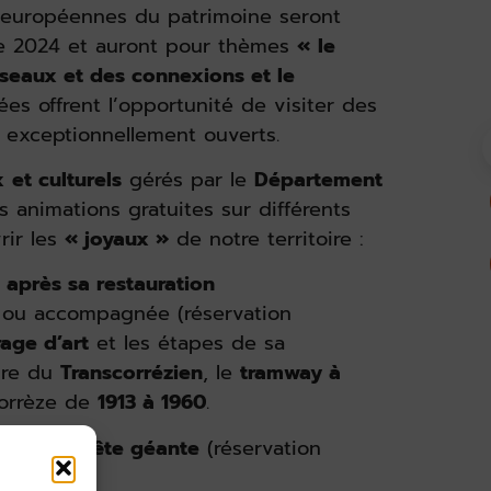
s européennes du patrimoine seront
re 2024 et auront pour thèmes
«
le
éseaux et des connexions et le
ées offrent l’opportunité de visiter des
 exceptionnellement ouverts.
x
et culturels
gérés par le
Département
 animations gratuites sur différents
rir les
« joyaux »
de notre territoire :
après sa restauration
re ou accompagnée (réservation
age d’art
et les étapes de sa
oire du
Transcorrézien
, le
tramway à
Corrèze de
1913 à 1960
.
9h30
enquête géante
(réservation