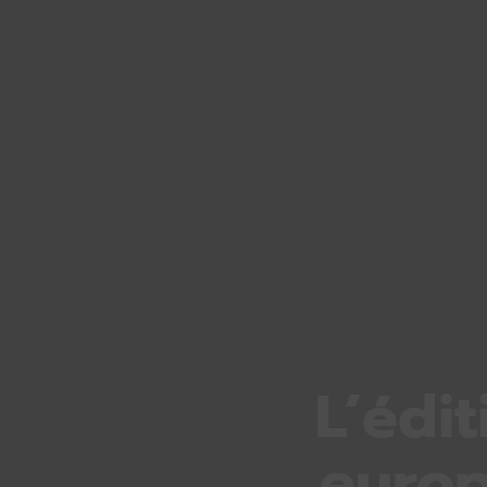
L’édi
europ