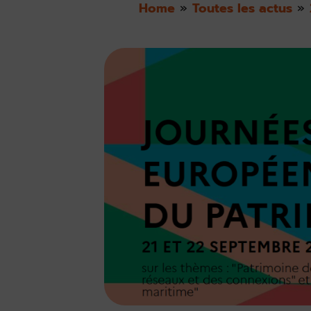
Home
»
Toutes les actus
»