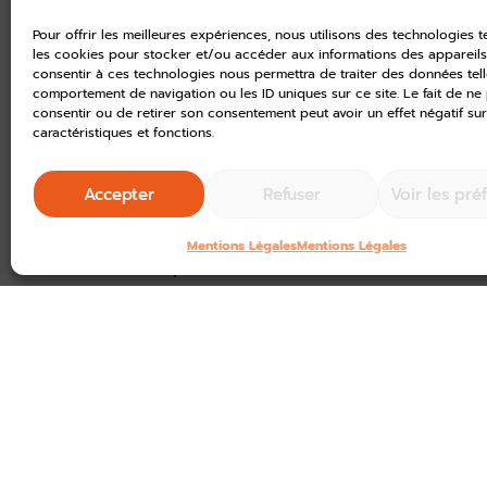
Hôtel du Département Mar
Pour offrir les meilleures expériences, nous utilisons des technologies t
les cookies pour stocker et/ou accéder aux informations des appareils.
Cette année, le Département fêt
consentir à ces technologies nous permettra de traiter des données tell
archéologique exceptionnelle
con
comportement de navigation ou les ID uniques sur ce site. Le fait de ne
consentir ou de retirer son consentement peut avoir un effet négatif sur
de Naves) au travers de différen
caractéristiques et fonctions.
photos et textes Le dépôt gauloi
d’artisanat et présentation de l’
Accepter
Refuser
Voir les pré
archéologiques et des conférenc
Maniquet, responsable du chantier
Mentions Légales
Mentions Légales
spécialistes.
Mais aussi le Musée du Président
départementales,…etc.
Découvrez