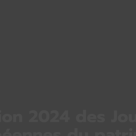
tion 2024 des Jo
éennes du patr