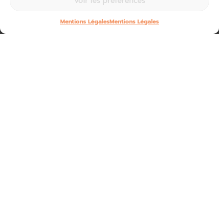
Voir les préférences
Mentions Légales
Mentions Légales
Dans le cadre de leur partenariat,
Corrèze Tourisme et
Dordogne-Périgord Tourisme renforcent la promotion de
la filière des véhicules anciens et de prestige
.