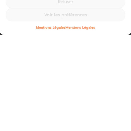
Refuser
Voir les préférences
Mentions Légales
Mentions Légales
C’est à Naves
dans les locaux de l’entreprise « Néology »