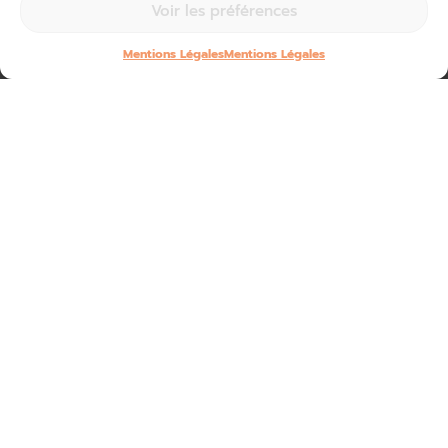
Voir les préférences
Mentions Légales
Mentions Légales
La Corrèze est
qualifiée pour la finale
du concours
« le
parcours Z’Adoré des Terr’aventuriers » !