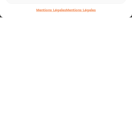
Mentions Légales
Mentions Légales
La Corrèze est présente, ce week-end, au mythique salon
des voitures anciennes à Lyon.