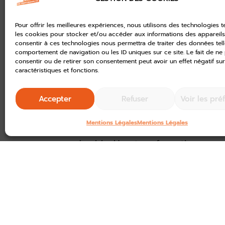
Parmi les récentes réussites, la 
Limousine à Beaulieu-sur-Dordo
Pour offrir les meilleures expériences, nous utilisons des technologies t
en 2024, la
Communauté de 
les cookies pour stocker et/ou accéder aux informations des appareils.
consentir à ces technologies nous permettra de traiter des données tell
Corrèze Tourisme pour reche
comportement de navigation ou les ID uniques sur ce site. Le fait de ne
en 2025, l’opérateur
Huttopi
consentir ou de retirer son consentement peut avoir un effet négatif sur
caractéristiques et fonctions.
acquérant le site.
dès 2026, une
rénovation c
Accepter
Refuser
Voir les pré
hébergements sur pilotis ser
Les
futurs aménagements
mettron
Mentions Légales
Mentions Légales
paysagère renforcée avec
une ap
durable. Une transformation en p
rayonnement de cette infrastruct
Corrèze.
Vous avez un projet ? 
accompagne !