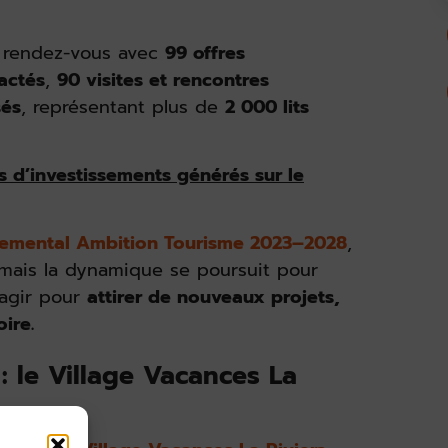
au rendez-vous avec
99 offres
tactés
,
90 visites et rencontres
sés
, représentant plus de
2 000 lits
os d’investissements générés sur le
emental Ambition Tourisme 2023–2028
,
mais la dynamique se poursuit pour
’agir pour
attirer de nouveaux projets,
ire.
: le Village Vacances La