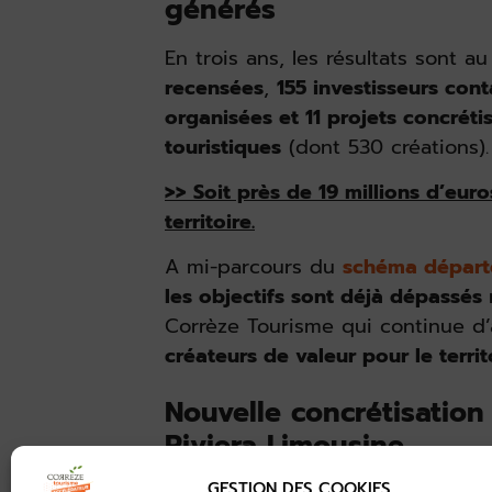
générés
En trois ans, les résultats sont 
recensées
,
155 investisseurs con
organisées et
11 projets concréti
touristiques
(dont 530 créations).
>> Soit près de 19 millions d’eur
territoire.
A mi-parcours du
schéma départ
les objectifs sont déjà dépassés
Corrèze Tourisme qui continue d
créateurs de valeur pour le territo
Nouvelle concrétisation 
Riviera Limousine
GESTION DES COOKIES