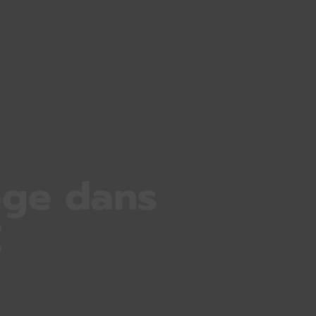
age dans
E