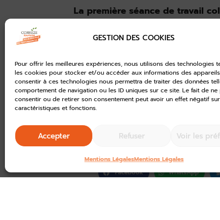
La première séance de travail col
novembre avec l’ensemble de l’é
définition de la RSE, faire un ét
GESTION DES COOKIES
(et à valoriser) et identifier les 
quotidien.
Pour offrir les meilleures expériences, nous utilisons des technologies t
les cookies pour stocker et/ou accéder aux informations des appareils.
consentir à ces technologies nous permettra de traiter des données tell
Cette démarche s’inscrit dans u
comportement de navigation ou les ID uniques sur ce site. Le fait de ne
de Tourisme de Brive, Haute-Corr
consentir ou de retirer son consentement peut avoir un effet négatif sur
caractéristiques et fonctions.
avec les OT
engagés pourront pe
commun
plutôt qu’à l’échelle de
Accepter
Refuser
Voir les pré
Mentions Légales
Mentions Légales
Facebook
WhatsApp