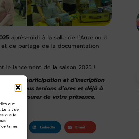
2025
après-midi à la salle de l’Auzelou à
 et de partage de la documentation
 le lancement de la saison 2025 !
lités de participation et d’inscription
t mais nous tenions d’ores et déjà à
e nous assurer de votre présence.
elles que
 Le fait de
es que le
 pas
 certaines
Twitter
LinkedIn
Email