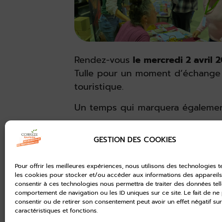
Rendez-vous
le mercredi 2 avril 
Tulle pour un moment d’échange
touristique.
Un temps qui marquera également
Une invitation précisant les moda
vous sera adressée ultérieuremen
GESTION DES COOKIES
vous communiquer la date afin d
Pour offrir les meilleures expériences, nous utilisons des technologies t
les cookies pour stocker et/ou accéder aux informations des appareils.
consentir à ces technologies nous permettra de traiter des données tell
comportement de navigation ou les ID uniques sur ce site. Le fait de ne
consentir ou de retirer son consentement peut avoir un effet négatif sur
Facebook
WhatsApp
caractéristiques et fonctions.