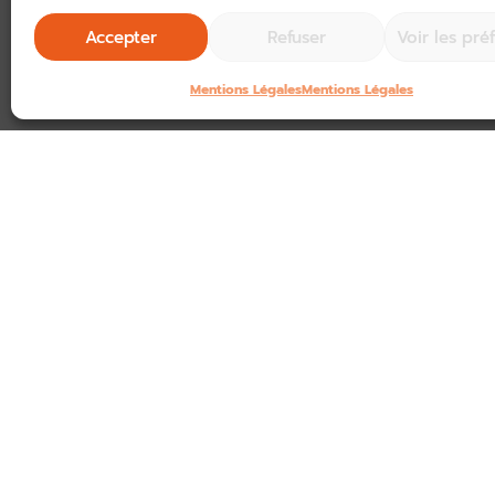
Accepter
Refuser
Voir les pré
ARTICLE PRÉCÉDENT
Mentions Légales
Mentions Légales
NEWSLETTER
Ne manquez rien de l'a
du tourisme en Corrèze