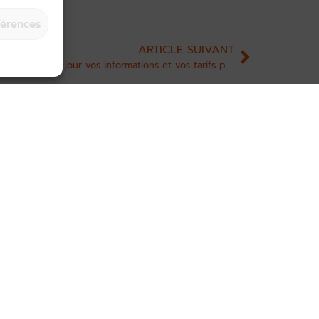
férences
ARTICLE SUIVANT
[RAPPEL] Bénéficiez de conseils pour recycler et réutiliser les eaux non conventionnelles !
Mettez à jour vos informations et vos tarifs pour 2025 !
Inscrivez-vous à la newslet
manquer de l’actualité du to
ctu
 !