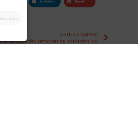
Twitter
LinkedIn
Email
férences
ARTICLE SUIVANT
La Corrèze au cœur de la plus grande ferme de France
Le Guide des démarches de labellisation pour un tourisme durable est disponible !
Inscrivez-vous à la newslet
manquer de l’actualité du to
ctu
 !