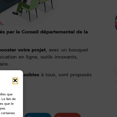
s par le Conseil départemental de la
ooster votre projet
, avec un bouquet
ation en ligne, outils innovants,
aire…
ts et accessibles
à tous, sont proposés
elles que
 Le fait de
es que le
 pas
 certaines