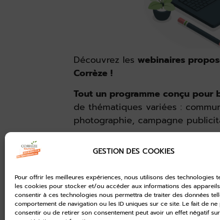
Découvrez les
webinaires proposé
Corrèze !
Tout un programme conçu pour b
de thématiques variées : communic
photographie, campagne publicit
De nombreux
rendez-vous, gratui
GESTION DES COOKIES
ce mois-ci !
Je consulte l'agenda de mars
Pour offrir les meilleures expériences, nous utilisons des technologies t
les cookies pour stocker et/ou accéder aux informations des appareils.
consentir à ces technologies nous permettra de traiter des données tell
comportement de navigation ou les ID uniques sur ce site. Le fait de ne
consentir ou de retirer son consentement peut avoir un effet négatif sur