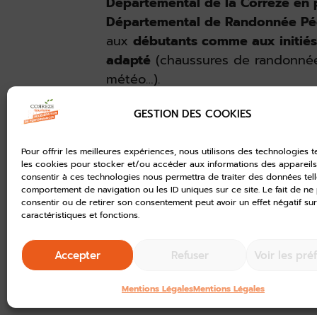
Départemental de la Corrèze en 
Départemental de Randonnée Péd
aux
débutants comme aux initiés
adapté
(chaussures de randonnée
météo…).
La découverte du territoire avec 
GESTION DES COOKIES
c’est aussi le
partage de moment
ravitaillement à mi-parcours et u
Pour offrir les meilleures expériences, nous utilisons des technologies t
locaux
labellisés
« Origine Corrè
les cookies pour stocker et/ou accéder aux informations des appareils.
consentir à ces technologies nous permettra de traiter des données tell
comportement de navigation ou les ID uniques sur ce site. Le fait de ne
consentir ou de retirer son consentement peut avoir un effet négatif sur
DIRECTION JEUNESSE SPORTS CUL
caractéristiques et fonctions.
Accepter
Refuser
Voir les pré
INSCRIPTION
Mentions Légales
Mentions Légales