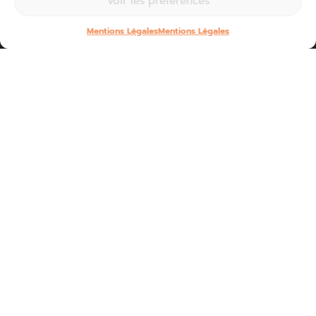
Voir les préférences
Mentions Légales
Mentions Légales
Home
»
L’agence
»
Filières et partenaires
»
Offices de tourisme et Comité Régional du Tourisme
La Corrèze compte 7 Offices de Tourisme et
travaille avec le Comité Régional du Tourisme :